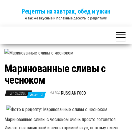
Skip
Рецепты на завтрак, обед и ужин
to
А так же вкусные и полезные десерты с рецептами
the
content
Маринованные сливы с
чесноком
Автор
RUSSIAN FOOD
21.08.2020
Выкл.
Маринованные сливы с чесноком очень просто готовятся.
Имеют они пикантный и неповторимый вкус, поэтому смело