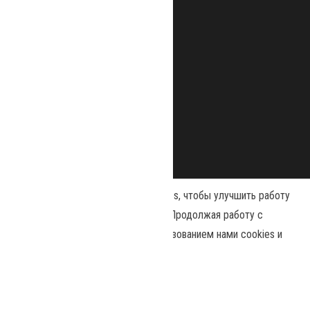
Наш сайт использует файлы cookies, чтобы улучшить работу
и повысить эффективность сайта. Продолжая работу с
сайтом, вы соглашаетесь с использованием нами cookies и
Сайт работает на
WordPress
|
Тема:
Envo Magazine
политикой конфиденциальности
.
Политика конфиденциальности
Принять