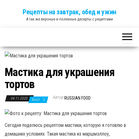
Skip
Рецепты на завтрак, обед и ужин
to
А так же вкусные и полезные десерты с рецептами
the
content
Мастика для украшения
тортов
Автор
RUSSIAN FOOD
04.11.2020
Выкл.
Сегодня поделюсь рецептом мастики, которую я готовлю в
домашних условиях. Такая мастика из маршмэллоу,