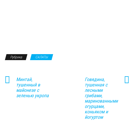
Рубрика
САЛАТЫ
Минтай,
Говядина,
тушенный в
тушенная с
майонезе с
лесными
зеленью укропа
грибами,
маринованными
огурцами,
коньяком и
йогуртом