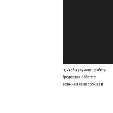
Наш сайт использует файлы cookies, чтобы улучшить работу
и повысить эффективность сайта. Продолжая работу с
сайтом, вы соглашаетесь с использованием нами cookies и
Сайт работает на
WordPress
|
Тема:
Envo Magazine
политикой конфиденциальности
.
Принять
Политика конфиденциальности