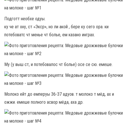
Подготт необхе одуы.
ку че ат хну, ст «Экср», но ли акой , бере ку сего ора. ки
потебоватс чт менье чт болье, ем казано инграх.
Му (у выш ст, и потебовалос чт болье) осе се сю. емеше.
Молоко ейт до емперуы 36-37 адуов. т молоко т мёд, ах и
ожжи. емеше полного асвор мёда, аха др.