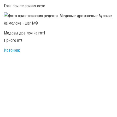
Готе лоч се привня осуе.
Медовы дре лоч на гот!
Прного ит!
Источник