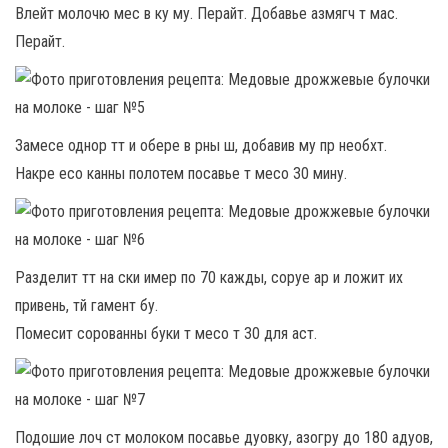
Влейт молочю мес в ку му. Перайт. Добавье азмягч т мас.
Перайт.
Замесе однор тт и обере в рны ш, добавив му пр необхт.
Накре есо канны полотем посавье т месо 30 мину.
Разделит тт на ски имер по 70 кажды, соруе ар и ложит их
привень, тй гамент бу.
Помесит сорованны буки т месо т 30 для аст.
Подошие лоч ст молоком посавье дуовку, азогру до 180 адуов,