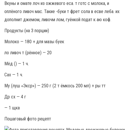
Вкуны и омате лоч из ожжевого еса. т готс с молока, и
оплёного ливоч мас. Такие -буки т фрет сола в есве леба. их
дополнит джемом, ливочм лом, гуёнкой подат к аю коф.
Продукты (на 3 порции)
Молоко — 180 + для мазы буек
ло ливоч т (рённое) — 20
Мёд () — 1 ч.
Сах — 1 ч.
Му (луш «Экср») — 250 г (2 т ёмкось 200 мл) + ры тт
Др сх — 4 г
— 1 щка
Пошаговый фото рецепт