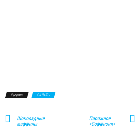
Рубрика
САЛАТЫ
Шоколадные
Пирожное
маффины
«Соффиони»