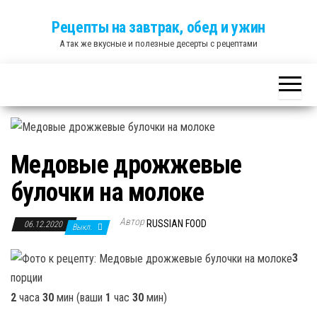
Skip
Рецепты на завтрак, обед и ужин
to
А так же вкусные и полезные десерты с рецептами
the
content
Медовые дрожжевые
булочки на молоке
Автор
RUSSIAN FOOD
06.12.2020
Выкл.
3
порции
2
часа
30
мин (ваши
1
час
30
мин)