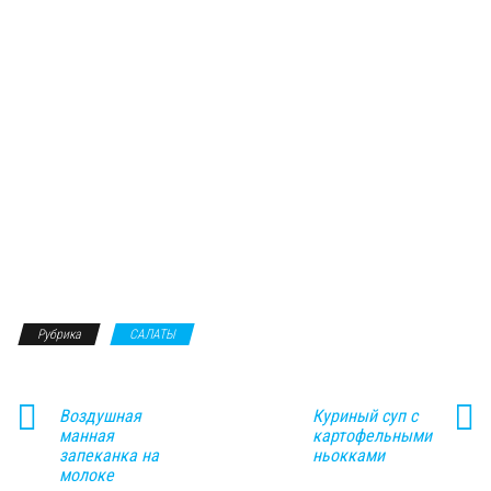
Рубрика
САЛАТЫ
Воздушная
Куриный суп с
манная
картофельными
запеканка на
ньокками
молоке