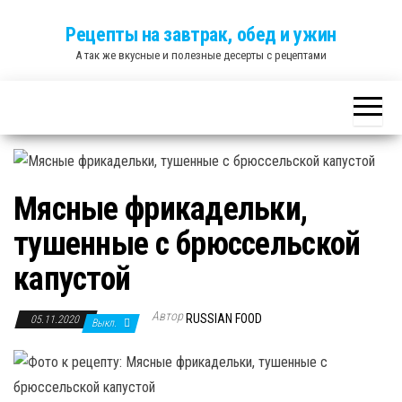
Skip
Рецепты на завтрак, обед и ужин
to
А так же вкусные и полезные десерты с рецептами
the
content
Мясные фрикадельки,
тушенные с брюссельской
капустой
Автор
RUSSIAN FOOD
05.11.2020
Выкл.