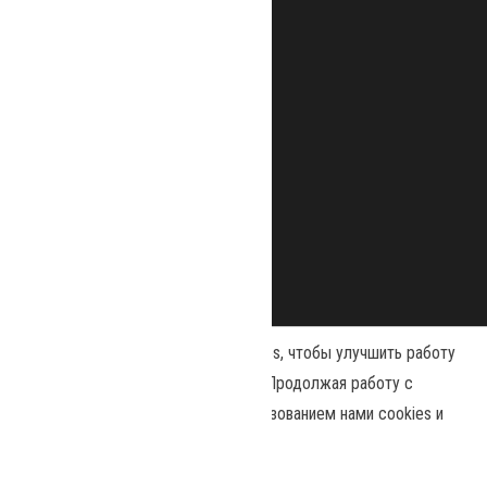
Наш сайт использует файлы cookies, чтобы улучшить работу
и повысить эффективность сайта. Продолжая работу с
сайтом, вы соглашаетесь с использованием нами cookies и
Сайт работает на
WordPress
|
Тема:
Envo Magazine
политикой конфиденциальности
.
Политика конфиденциальности
Принять