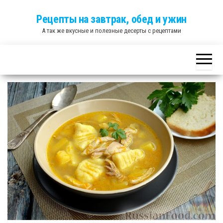
Skip
Рецепты на завтрак, обед и ужин
to
А так же вкусные и полезные десерты с рецептами
the
content