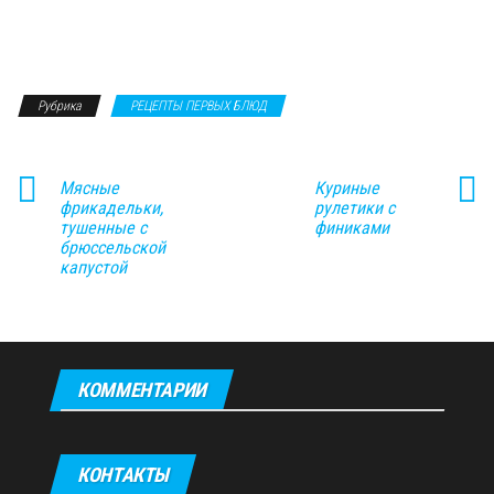
Рубрика
РЕЦЕПТЫ ПЕРВЫХ БЛЮД
Мясные
Куриные
фрикадельки,
рулетики с
тушенные с
финиками
брюссельской
капустой
КОММЕНТАРИИ
КОНТАКТЫ