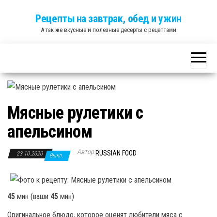
Skip
Рецепты на завтрак, обед и ужин
to
А так же вкусные и полезные десерты с рецептами
the
content
Мясные рулетики с
апельсином
Автор
RUSSIAN FOOD
23.10.2020
Выкл.
45
мин
(ваши
45
мин
)
Оригинальное блюдо, которое оценят любители мяса с