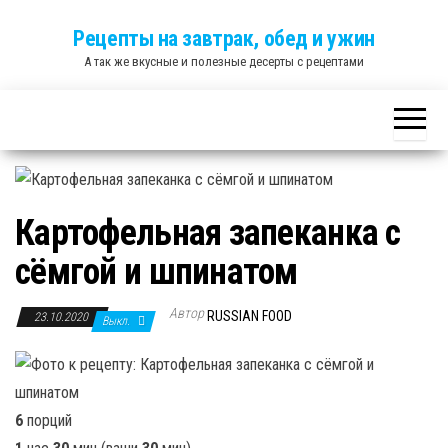
Skip
Рецепты на завтрак, обед и ужин
to
А так же вкусные и полезные десерты с рецептами
the
content
Картофельная запеканка с
сёмгой и шпинатом
Автор
RUSSIAN FOOD
23.10.2020
Выкл.
6
порций