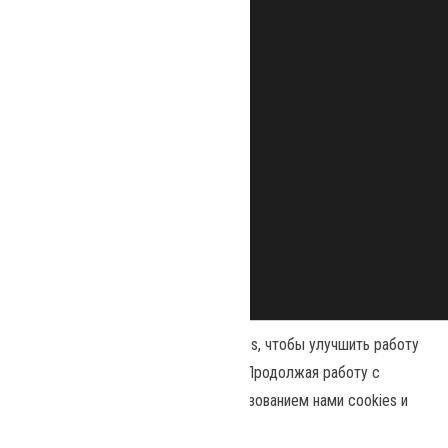
Наш сайт использует файлы cookies, чтобы улучшить работу
и повысить эффективность сайта. Продолжая работу с
сайтом, вы соглашаетесь с использованием нами cookies и
Сайт работает на
WordPress
|
Тема:
Envo Magazine
политикой конфиденциальности
.