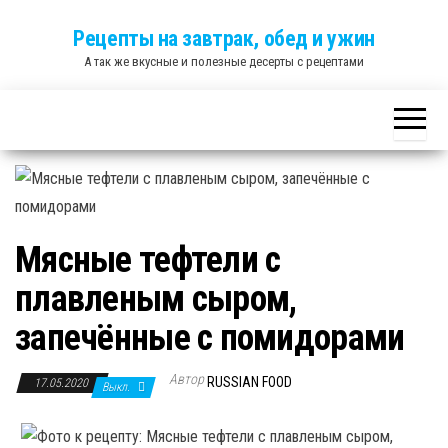
Skip
Рецепты на завтрак, обед и ужин
to
А так же вкусные и полезные десерты с рецептами
the
content
Мясные тефтели с
плавленым сыром,
запечённые с помидорами
Автор
RUSSIAN FOOD
17.05.2020
Выкл.