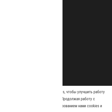
Наш сайт использует файлы cookies, чтобы улучшить работу
и повысить эффективность сайта. Продолжая работу с
сайтом, вы соглашаетесь с использованием нами cookies и
Сайт работает на
WordPress
|
Тема:
Envo Magazine