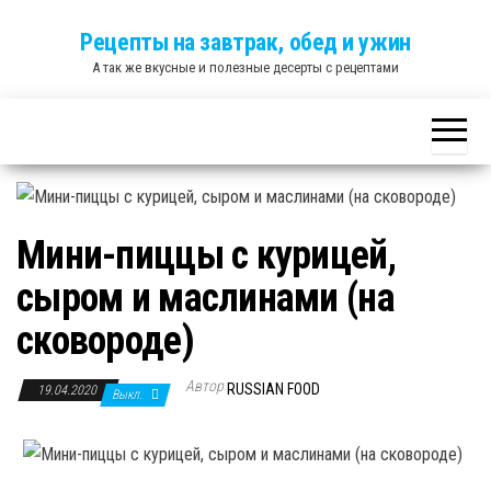
Skip
Рецепты на завтрак, обед и ужин
to
А так же вкусные и полезные десерты с рецептами
the
content
Мини-пиццы с курицей,
сыром и маслинами (на
сковороде)
Автор
RUSSIAN FOOD
19.04.2020
Выкл.