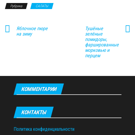
Рубрика
САЛАТЫ
Яблочное пюре
Тушёные
на зиму
зелёные
помидоры,
фаршированные
морковью и
перцем
КОММЕНТАРИИ
КОНТАКТЫ
Политика конфиденциальности