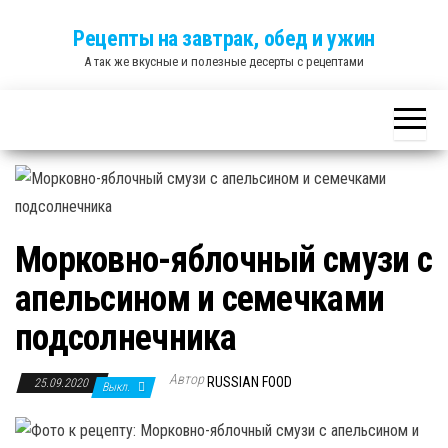
Skip
Рецепты на завтрак, обед и ужин
to
А так же вкусные и полезные десерты с рецептами
the
content
Морковно-яблочный смузи с
апельсином и семечками
подсолнечника
Автор
RUSSIAN FOOD
25.09.2020
Выкл.