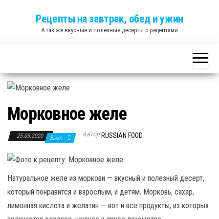
Skip
Рецепты на завтрак, обед и ужин
to
А так же вкусные и полезные десерты с рецептами
the
content
Морковное желе
Автор
RUSSIAN FOOD
25.05.2020
Выкл.
Натуральное желе из моркови — вкусный и полезный десерт,
который понравится и взрослым, и детям. Морковь, сахар,
лимонная кислота и желатин — вот и все продукты, из которых