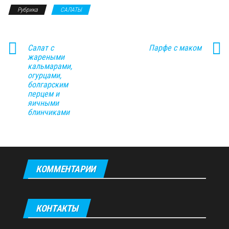
Рубрика
САЛАТЫ
Салат с
Парфе с маком
жареными
кальмарами,
огурцами,
болгарским
перцем и
яичными
блинчиками
КОММЕНТАРИИ
КОНТАКТЫ