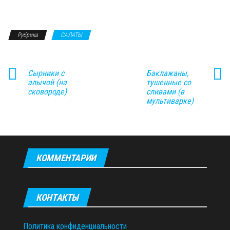
Рубрика
САЛАТЫ
Сырники с
Баклажаны,
алычой (на
тушенные со
сковороде)
сливами (в
мультиварке)
КОММЕНТАРИИ
КОНТАКТЫ
Политика конфиденциальности