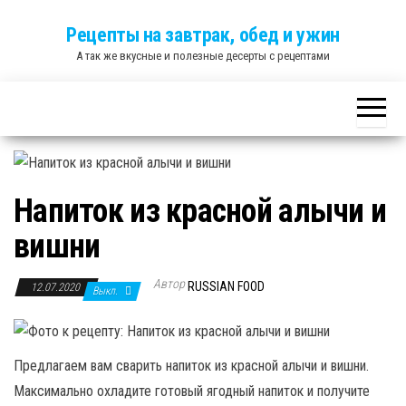
Skip
Рецепты на завтрак, обед и ужин
to
А так же вкусные и полезные десерты с рецептами
the
content
Напиток из красной алычи и
вишни
Автор
RUSSIAN FOOD
12.07.2020
Выкл.
Предлагаем вам сварить напиток из красной алычи и вишни.
Максимально охладите готовый ягодный напиток и получите