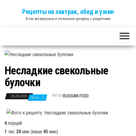
Skip
Рецепты на завтрак, обед и ужин
to
А так же вкусные и полезные десерты с рецептами
the
content
Несладкие свекольные
булочки
Автор
RUSSIAN FOOD
25.09.2020
Выкл.
6
порций
1
час
20
мин
(ваши
45
мин
)