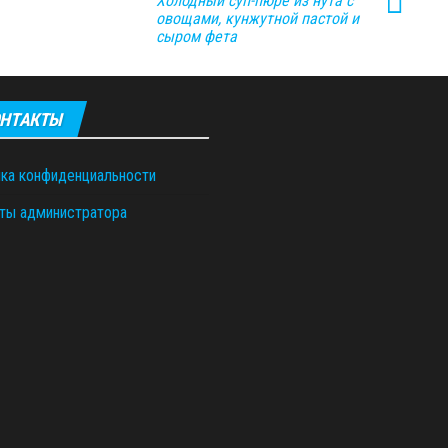
Холодный суп-пюре из нута с
овощами, кунжутной пастой и
сыром фета
НТАКТЫ
ка конфиденциальности
ты администратора