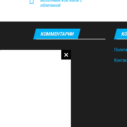
Молочный коктейль с
облепихой
КОММЕНТАРИИ
КО
Полити
Контак