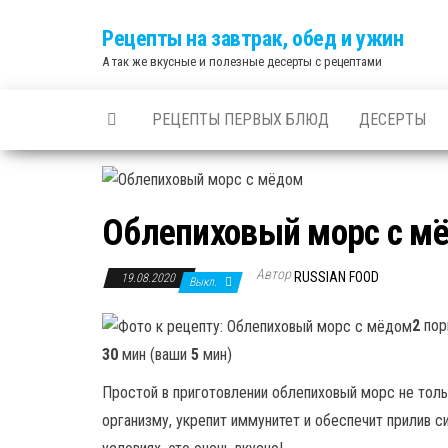
Skip
Рецепты на завтрак, обед и ужин
to
А так же вкусные и полезные десерты с рецептами
the
content
РЕЦЕПТЫ ПЕРВЫХ БЛЮД
ДЕСЕРТЫ
Облепиховый морс с м
Автор
RUSSIAN FOOD
19.08.2020
Выкл.
2
пор
30
мин (ваши
5
мин)
Простой в приготовлении облепиховый морс не толь
организму, укрепит иммунитет и обеспечит прилив 