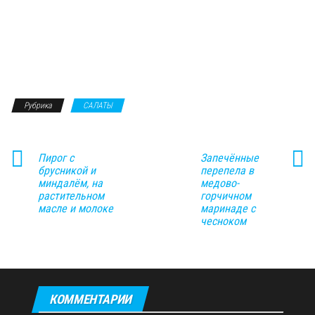
Рубрика
САЛАТЫ
Пирог с
Запечённые
брусникой и
перепела в
миндалём, на
медово-
растительном
горчичном
масле и молоке
маринаде с
чесноком
КОММЕНТАРИИ