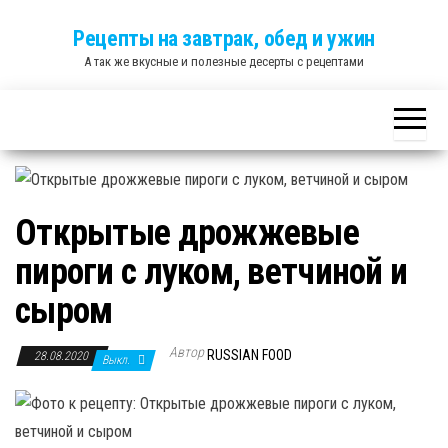
Skip
Рецепты на завтрак, обед и ужин
to
А так же вкусные и полезные десерты с рецептами
the
content
Открытые дрожжевые
пироги с луком, ветчиной и
сыром
Автор
RUSSIAN FOOD
28.08.2020
Выкл.