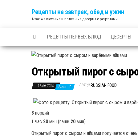
Skip
Рецепты на завтрак, обед и ужин
to
А так же вкусные и полезные десерты с рецептами
the
content
РЕЦЕПТЫ ПЕРВЫХ БЛЮД
ДЕСЕРТЫ
Открытый пирог с сыр
Автор
RUSSIAN FOOD
11.06.2020
Выкл.
8
порций
1
час
20
мин
(ваши
20
мин
)
Открытый пирог с сыром и яйцами получается очень 