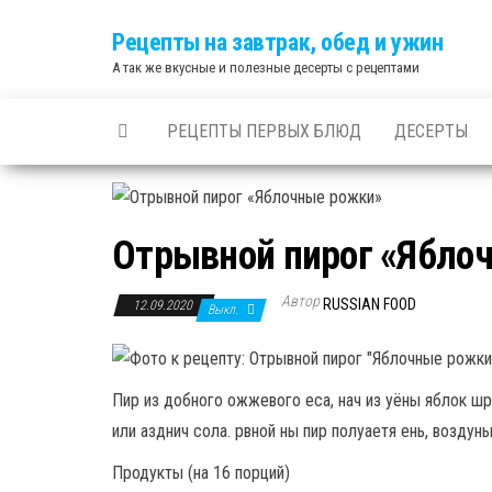
Skip
Рецепты на завтрак, обед и ужин
to
А так же вкусные и полезные десерты с рецептами
the
content
РЕЦЕПТЫ ПЕРВЫХ БЛЮД
ДЕСЕРТЫ
Отрывной пирог «Ябло
Автор
RUSSIAN FOOD
12.09.2020
Выкл.
Пир из добного ожжевого еса, нач из уёны яблок шр
или азднич сола. рвной ны пир полуаетя ень, воздуны
Продукты (на 16 порций)