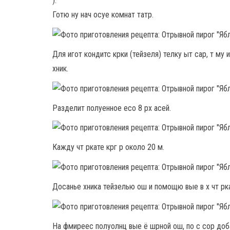
).
Готю ну нач осуе комнат татр.
Для игот кондитс крки (тейзеля) телку ыт сар, т му 
хник.
Разделит полуенное есо 8 рх асей.
Кажду чт ркате крг р около 20 м.
Досанье хника тейзелью ош и помощю вые в х чт рка
На фмиреес полуолнц вые ё шрной ош, по с сор доб