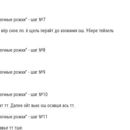
и вёр сное ло. ё щель перайт до азования ош. Убере тейзель
т тт. Далее ойт выю ош осавшя ась тт.
авье тт тше.