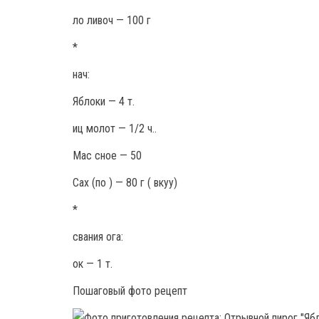
ло ливоч — 100 г
*
нач:
Яблоки — 4 т.
иц молот — 1/2 ч..
Мас сное — 50
Сах (по ) — 80 г ( вкуу)
*
свания ога:
ок — 1 т.
Пошаговый фото рецепт