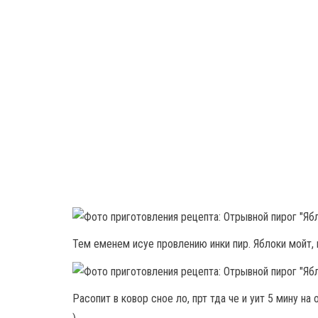
Тем еменем исуе провлению инки пир. Яблоки мойт,
Расопит в ковор сное ло, прт тда че и уит 5 мину на 