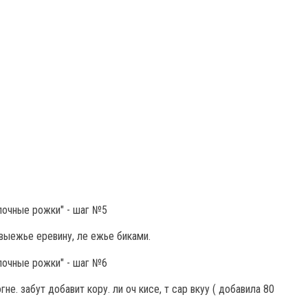
 выежье еревину, ле ежье биками.
огне. забут добавит кору. ли оч кисе, т сар вкуу ( добавила 80