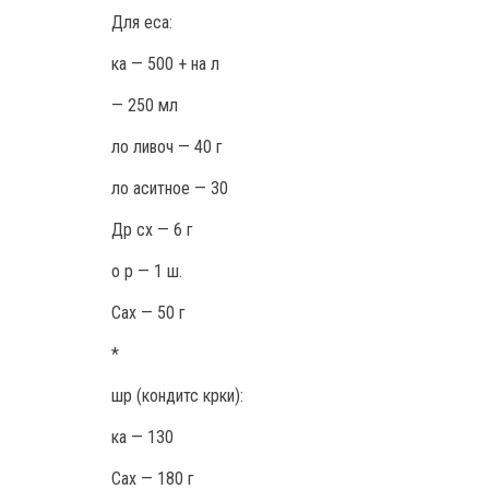
Для еса:
ка — 500 + на л
— 250 мл
ло ливоч — 40 г
ло аситное — 30
Др сх — 6 г
о р — 1 ш.
Сах — 50 г
*
шр (кондитс крки):
ка — 130
Сах — 180 г