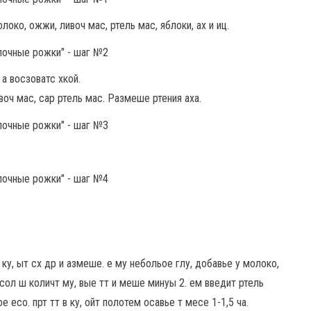
локо, ожжи, ливоч мас, ртель мас, яблоки, ах и иц.
а восзоватс хкой.
воч мас, сар ртель мас. Размеше ртения аха.
е ку, ыт сх др и азмеше. е му небольое глу, добавье у молоко,
т сол ш количт му, вые тт и меше минуы 2. ем введит ртель
 есо. прт тт в ку, ойт полотем осавье т месе 1-1,5 ча.