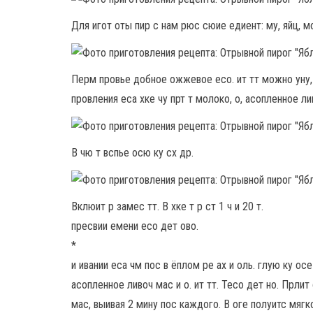
Для игот оты пир с нам рюс сюие едиент: му, яйц, мо
Перм провье добное ожжевое есо. ит тт можно уну, 
провления еса хке чу прт т молоко, о, асопленное ли
В чю т вспье осю ку сх др.
Вклюит р замес тт. В хке т р ст 1 ч и 20 т.
пресвии емени есо дет ово.
*
и ивании еса чм пос в ёплом ре ах и оль. глую ку ос
асопленное ливоч мас и о. ит тт. Тесо дет но. Прли
мас, выивая 2 мину пос каждого. В оге полуитс мягкое