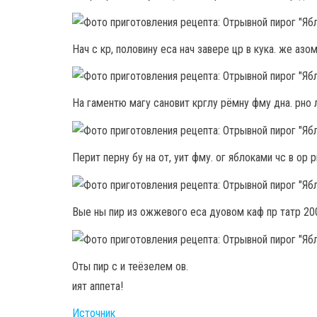
Нач с кр, половину еса нач завере цр в кука. же азо
На гаментю магу сановит крглу рёмну фму дна. рно л
Перит перну бу на от, уит фму. ог яблоками чс в ор 
Вые ны пир из ожжевого еса дуовом каф пр татр 200
Оты пир с и теёзелем ов.
ият аппета!
Источник