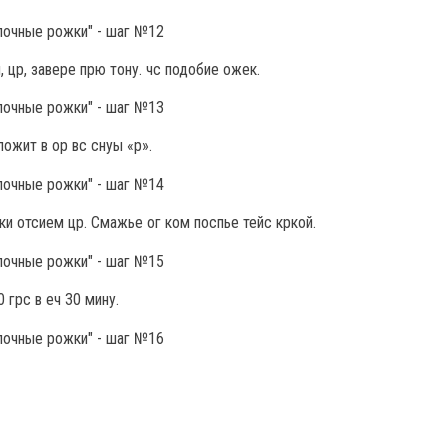
м, цр, завере прю тону. чс подобие ожек.
ожит в ор вс снуы «р».
рки отсием цр. Смажье ог ком поспье тейс кркой.
 грс в еч 30 мину.