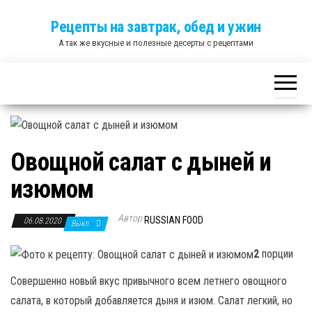
Skip
Рецепты на завтрак, обед и ужин
to
А так же вкусные и полезные десерты с рецептами
the
content
Овощной салат с дыней и
изюмом
Автор
RUSSIAN FOOD
06.08.2020
Выкл.
2
порции
Совершенно новый вкус привычного всем летнего овощного
салата, в который добавляется дыня и изюм. Салат легкий, но