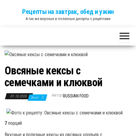
Skip
Рецепты на завтрак, обед и ужин
to
А так же вкусные и полезные десерты с рецептами
the
content
Овсяные кексы с
семечками и клюквой
Автор
RUSSIAN FOOD
01.10.2020
Выкл.
7
порций
Вкусные и полезные кексы из овсяных хлопьев с