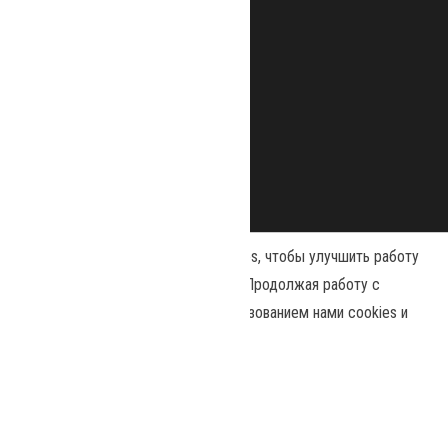
Наш сайт использует файлы cookies, чтобы улучшить работу
и повысить эффективность сайта. Продолжая работу с
сайтом, вы соглашаетесь с использованием нами cookies и
Сайт работает на
WordPress
|
Тема:
Envo Magazine
политикой конфиденциальности
.
Политика конфиденциальности
Принять