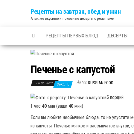
Skip
Рецепты на завтрак, обед и ужин
to
А так же вкусные и полезные десерты с рецептами
the
content
РЕЦЕПТЫ ПЕРВЫХ БЛЮД
ДЕСЕРТЫ
Печенье с капустой
Автор
RUSSIAN FOOD
08.05.2020
Выкл.
5
порций
1
час
40
мин (ваши
40
мин)
Если вы любите необычные блюда, то не упустите м
из капусты. Печенье мягкое и рассыпчатое внутри, 