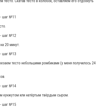
тесто. Скатав тесто в колобок, оставляем его отдохнуть
сто.
на 20 минут.
арезаем тесто небольшими ромбиками (у меня получилось 24
ов.
ем кунжутом или натёртым твёрдым сыром.