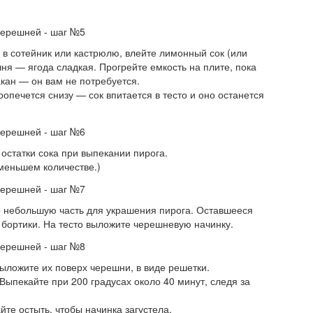
в сотейник или кастрюлю, влейте лимонный сок (или
ня — ягода сладкая. Прогрейте емкость на плите, пока
акан — он вам не потребуется.
пропечется снизу — сок впитается в тесто и оно останется
 остатки сока при выпекании пирога.
меньшем количестве.)
го небольшую часть для украшения пирога. Оставшееся
 бортики. На тесто выложите черешневую начинку.
выложите их поверх черешни, в виде решетки.
Выпекайте при 200 градусах около 40 минут, следя за
те остыть, чтобы начинка загустела.