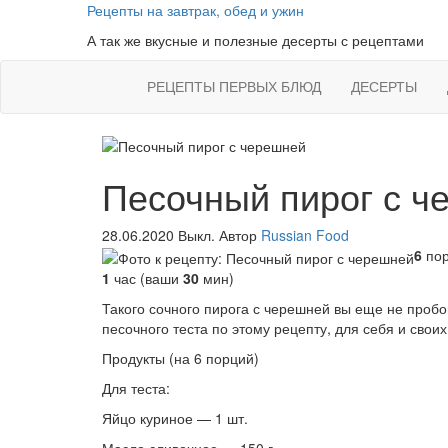
Skip
Рецепты на завтрак, обед и ужин
to
А так же вкусные и полезные десерты с рецептами
the
content
РЕЦЕПТЫ ПЕРВЫХ БЛЮД
ДЕСЕРТЫ
Песочный пирог с ч
28.06.2020
Выкл.
Автор
Russian Food
6
пор
1
час (ваши
30
мин)
Такого сочного пирога с черешней вы еще не пробо
песочного теста по этому рецепту, для себя и своих
Продукты (на 6 порций)
Для теста:
Яйцо куриное — 1 шт.
Масло сливочное — 150 г