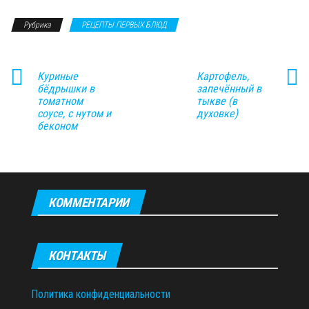
Рубрика
РЕЦЕПТЫ ПЕРВЫХ БЛЮД
Куриные
Картофель,
бёдрышки в
запечённый в
томатном
тыкве (в
соусе, с нутом и
духовке)
беконом
КОММЕНТАРИИ
КОНТАКТЫ
Политика конфиденциальности