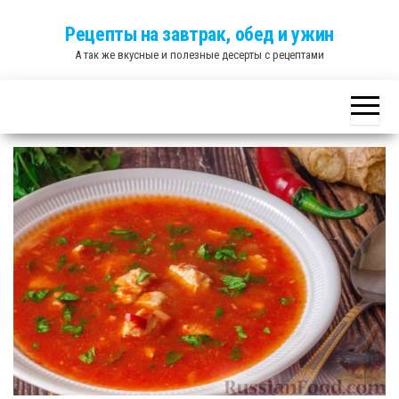
Skip
Рецепты на завтрак, обед и ужин
to
А так же вкусные и полезные десерты с рецептами
the
content