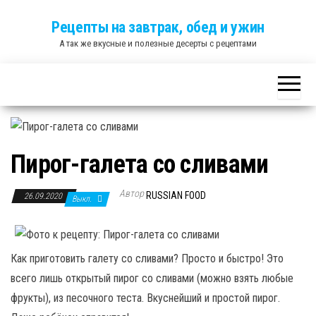
Skip
Рецепты на завтрак, обед и ужин
to
А так же вкусные и полезные десерты с рецептами
the
content
Пирог-галета со сливами
Автор
RUSSIAN FOOD
26.09.2020
Выкл.
Как приготовить галету со сливами? Просто и быстро! Это
всего лишь открытый пирог со сливами (можно взять любые
фрукты), из песочного теста. Вкуснейший и простой пирог.