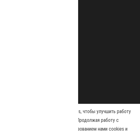
Наш сайт использует файлы cookies, чтобы улучшить работу
и повысить эффективность сайта. Продолжая работу с
сайтом, вы соглашаетесь с использованием нами cookies и
Сайт работает на
WordPress
|
Тема:
Envo Magazine
политикой конфиденциальности
.