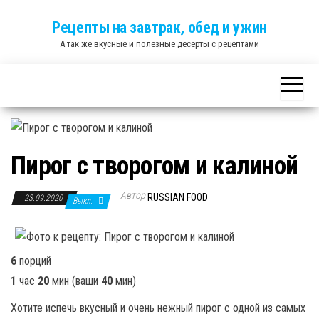
Skip
Рецепты на завтрак, обед и ужин
to
А так же вкусные и полезные десерты с рецептами
the
content
Пирог с творогом и калиной
Автор
RUSSIAN FOOD
23.09.2020
Выкл.
6
порций
1
час
20
мин
(ваши
40
мин
)
Хотите испечь вкусный и очень нежный пирог с одной из самых