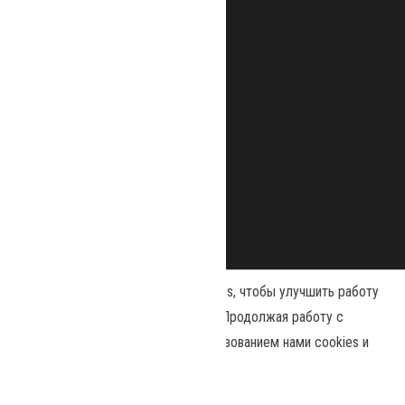
Наш сайт использует файлы cookies, чтобы улучшить работу
и повысить эффективность сайта. Продолжая работу с
сайтом, вы соглашаетесь с использованием нами cookies и
Сайт работает на
WordPress
|
Тема:
Envo Magazine
политикой конфиденциальности
.
Политика конфиденциальности
Принять