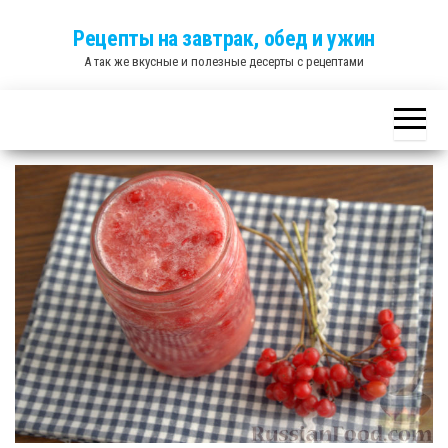
Skip
Рецепты на завтрак, обед и ужин
to
А так же вкусные и полезные десерты с рецептами
the
content