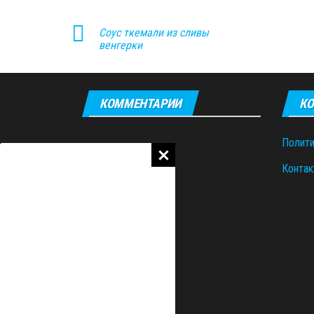
Соус ткемали из сливы
венгерки
КОММЕНТАРИИ
КО
Полити
Контак