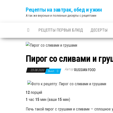
Skip
Рецепты на завтрак, обед и ужин
to
А так же вкусные и полезные десерты с рецептами
the
content
РЕЦЕПТЫ ПЕРВЫХ БЛЮД
ДЕСЕРТЫ
Пирог со сливами и гр
Автор
RUSSIAN FOOD
23.08.2020
Выкл.
12
порций
1
час
15
мин
(ваши
15
мин
)
Печь такой пирог с грушами и сливами — сплошное 