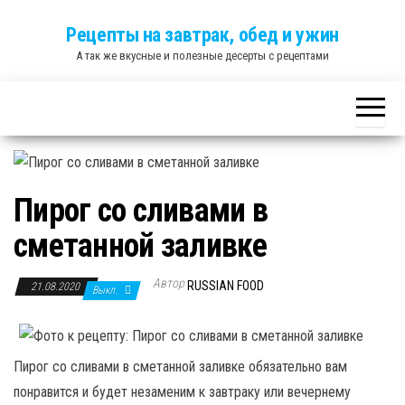
Skip
Рецепты на завтрак, обед и ужин
to
А так же вкусные и полезные десерты с рецептами
the
content
Пирог со сливами в
сметанной заливке
Автор
RUSSIAN FOOD
21.08.2020
Выкл.
Пирог со сливами в сметанной заливке обязательно вам
понравится и будет незаменим к завтраку или вечернему