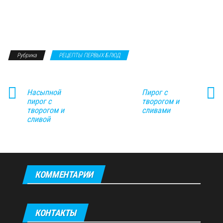
Рубрика
РЕЦЕПТЫ ПЕРВЫХ БЛЮД
Насыпной
Пирог с
пирог с
творогом и
творогом и
сливами
сливой
КОММЕНТАРИИ
КОНТАКТЫ