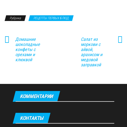
Рубрика
РЕЦЕПТЫ ПЕРВЫХ БЛЮД
Домашние
Салат из
шоколадные
моркови с
конфеты с
айвой,
орехами и
арахисом и
клюквой
медовой
заправкой
КОММЕНТАРИИ
КОНТАКТЫ