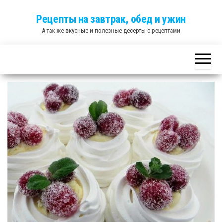
Skip
Рецепты на завтрак, обед и ужин
to
А так же вкусные и полезные десерты с рецептами
the
content