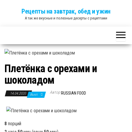
Skip
Рецепты на завтрак, обед и ужин
to
А так же вкусные и полезные десерты с рецептами
the
content
Плетёнка с орехами и
шоколадом
Автор
RUSSIAN FOOD
14.04.2020
Выкл.
8
порций
2
часа
50
мин
(ваши
50
мин
)