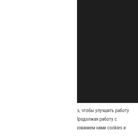
Наш сайт использует файлы cookies, чтобы улучшить работу
и повысить эффективность сайта. Продолжая работу с
сайтом, вы соглашаетесь с использованием нами cookies и
Сайт работает на
WordPress
|
Тема:
Envo Magazine
политикой конфиденциальности
.