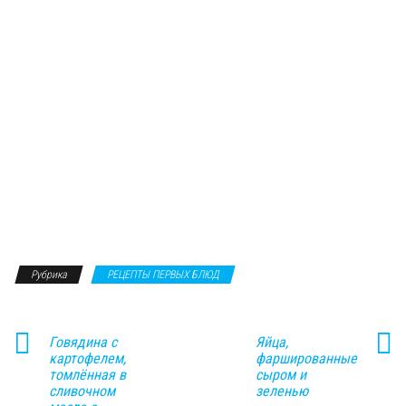
Рубрика
РЕЦЕПТЫ ПЕРВЫХ БЛЮД
Говядина с
Яйца,
картофелем,
фаршированные
томлённая в
сыром и
сливочном
зеленью