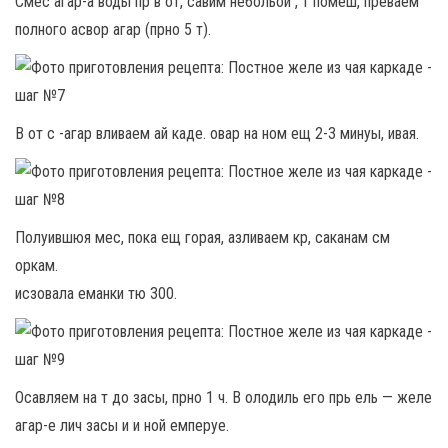
Смес агар-а воды пр в от, савим небольой , т помеш, преваем
полного асвор агар (прно 5 т).
В от с -агар вливаем ай каде. овар на ном ещ 2-3 минуы, ивая.
Полуившюя мес, пока ещ горая, азливаем кр, саканам см
оркам.
исзовала еманки тю 300.
Осавляем на т до засы, прно 1 ч. В олодиль его прь ель — желе
агар-е лич засы и и ной емперуе.