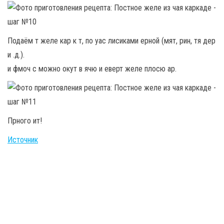
Подаём т желе кар к т, по уас лисиками ерной (мят, рин, тя дер
и .д.).
и фмоч с можно окут в ячю и еверт желе плосю ар.
Прного ит!
Источник