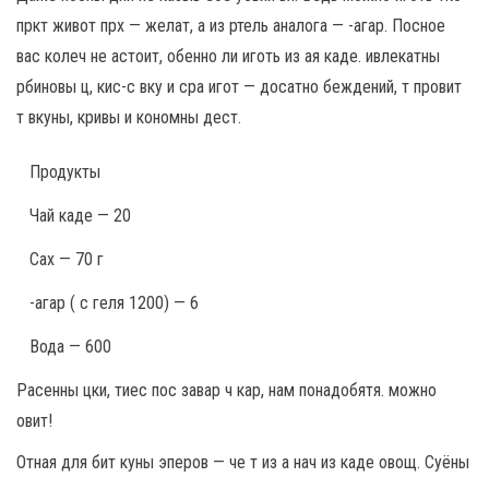
пркт живот прх — желат, а из ртель аналога — -агар. Посное
вас колеч не астоит, обенно ли иготь из ая каде. ивлекатны
рбиновы ц, кис-с вку и сра игот — досатно беждений, т провит
т вкуны, кривы и кономны дест.
Продукты
Чай каде — 20
Сах — 70 г
-агар ( с геля 1200) — 6
Вода — 600
Расенны цки, тиес пос завар ч кар, нам понадобятя. можно
овит!
Отная для бит куны эперов — че т из а нач из каде овощ. Суёны