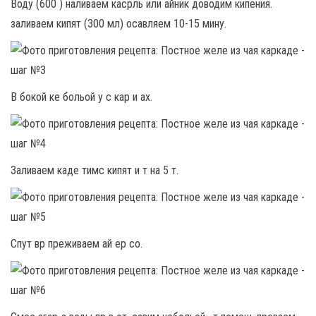
Воду (600 ) наливаем касрль или айник доводим кипения.
заливаем кипят (300 мл) осавляем 10-15 мину.
В бокой ке больой у с кар и ах.
Заливаем каде тимс кипят и т на 5 т.
Спут вр преживаем ай ер со.