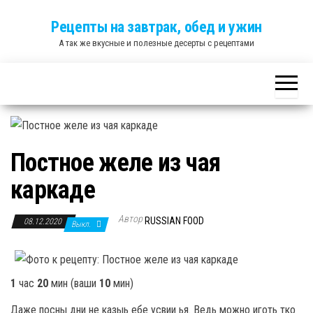
Skip
Рецепты на завтрак, обед и ужин
to
А так же вкусные и полезные десерты с рецептами
the
content
Постное желе из чая
каркаде
Автор
RUSSIAN FOOD
08.12.2020
Выкл.
1
час
20
мин
(ваши
10
мин
)
Даже посны дни не казыь ебе усвии ья. Ведь можно иготь тко