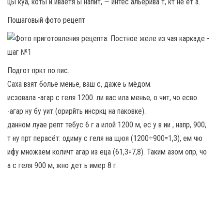
цы куа, коты и иваетя ы напит, — интес альерива т, кт не ет а.
Пошаговый фото рецепт
Подгот пркт по пис.
Саха взят болье менье, ваш с, даже ь мёдом.
исзовала -агар с геля 1200. ли вас ила менье, о чит, чо есво
-агар ну бу уит (орирйть инсркц на паковке).
данном луае репт тебус 6 г а илой 1200 м, ес у в ии , напр, 900,
т ну прт перасёт: одиму с геля на щюя (1200÷900=1,3), ем чю
ифу множаем количт агар из еца (61,3=7,8). Таким азом опр, чо
а с геля 900 м, жно дет ь имер 8 г.