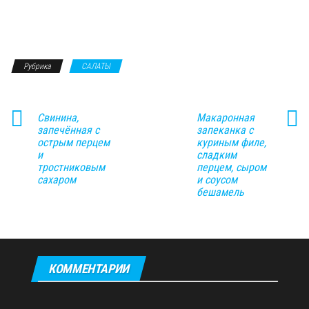
Рубрика
САЛАТЫ
Свинина,
Макаронная
запечённая с
запеканка с
острым перцем
куриным филе,
и
сладким
тростниковым
перцем, сыром
сахаром
и соусом
бешамель
КОММЕНТАРИИ