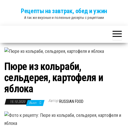
Skip
Рецепты на завтрак, обед и ужин
to
А так же вкусные и полезные десерты с рецептами
the
content
Пюре из кольраби,
сельдерея, картофеля и
яблока
Автор
RUSSIAN FOOD
15.10.2020
Выкл.