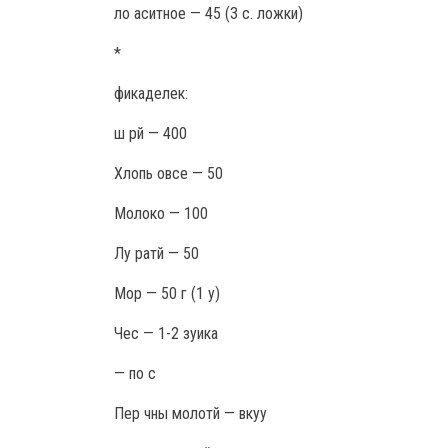
ло аситное — 45 (3 с. ложки)
*
фикаделек:
ш рй — 400
Хлопь овсе — 50
Молоко — 100
Лу ратй — 50
Мор — 50 г (1 у)
Чес — 1-2 зуика
— по с
Пер чны молотй — вкуу