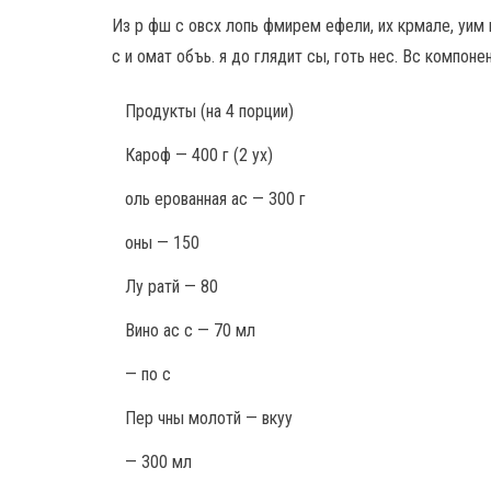
Из р фш с овсх лопь фмирем ефели, их крмале, уим г
с и омат объь. я до глядит сы, готь нес. Вс компонен
Продукты
(на 4 порции)
Кароф — 400 г (2 ух)
оль ерованная ас — 300 г
оны — 150
Лу ратй — 80
Вино ас с — 70 мл
— по с
Пер чны молотй — вкуу
— 300 мл