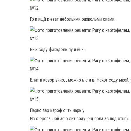
Гр и ищй к езат небольими оизвольми сками.
Выь соду фикадель лу и ибы.
Влит в ковор вино, , можно ь с и ц. Накрт соду ыкой, 
Парно вар кароф очть нарь у.
Из с ерованной асю лит воду. ещ прла ас под отной.