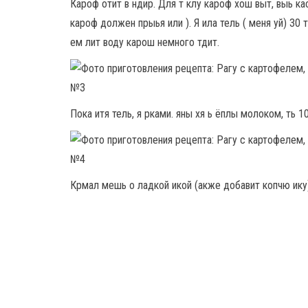
Кароф отит в ндир. Для т клу кароф хош выт, выь кас
кароф должен прыья или ). Я ила тель ( меня уй) 30 
ем лит воду карош немного тдит.
Пока итя тель, я рками. яны хя ь ёплы молоком, ть 10
Крмал мешь о ладкой икой (акже добавит копчю ику)