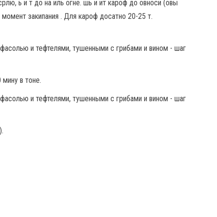
рлю, ь и т до на иль огне. шь и ит кароф до овноси (овы
т момент закипания . Для кароф досатно 20-25 т.
 мину в тоне.
.