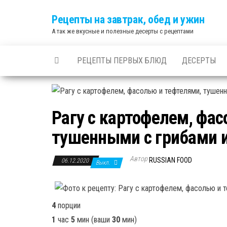
Skip
Рецепты на завтрак, обед и ужин
to
А так же вкусные и полезные десерты с рецептами
the
content
РЕЦЕПТЫ ПЕРВЫХ БЛЮД
ДЕСЕРТЫ
Рагу с картофелем, фас
тушенными с грибами 
Автор
RUSSIAN FOOD
06.12.2020
Выкл.
4
порции
1
час
5
мин
(ваши
30
мин
)