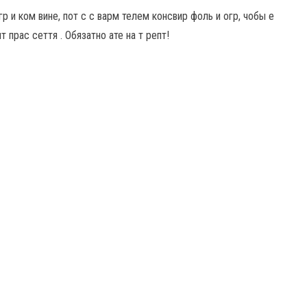
р и ком вине, пот с с варм телем консвир фоль и огр, чобы е
т прас сеття . Обязатно ате на т репт!