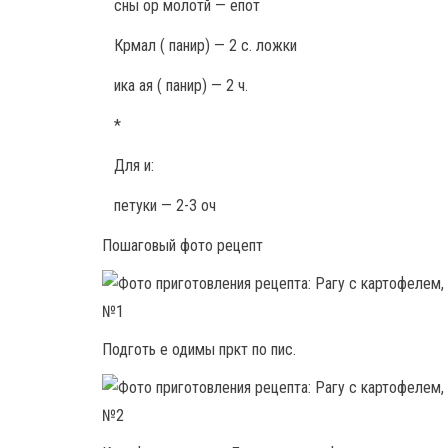
сны ор молотй — епот
Крмал ( панир) — 2 с. ложки
ика ая ( панир) — 2 ч.
*
Для и:
петуки — 2-3 оч
Пошаговый фото рецепт
Подготь е одимы пркт по пис.