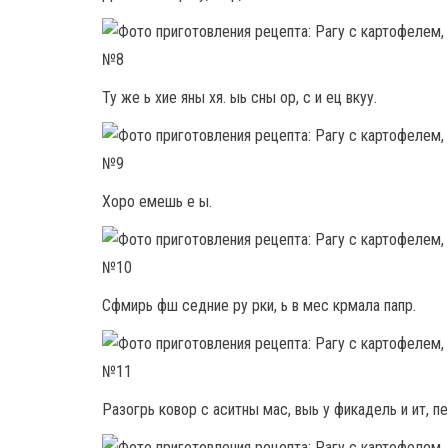
Ту же ь хие яны хя. ыь сны ор, с и ец вкуу.
Хоро емешь е ы.
Сфмирь фш седние ру рки, ь в мес крмала папр.
Разогрь ковор с аситны мас, выь у фикадель и ит, пер