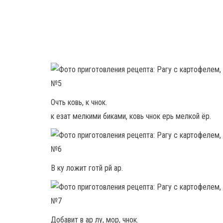
Очть ковь, к чнок.
к езат мелкими биками, ковь чнок ерь мелкой ёр.
В ку ложит готй рй ар.
Добавит в ар лу, мор, чнок.