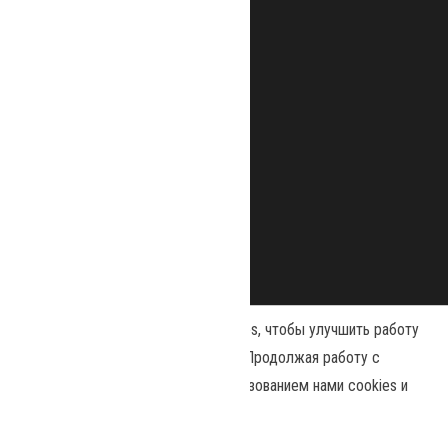
Наш сайт использует файлы cookies, чтобы улучшить работу
и повысить эффективность сайта. Продолжая работу с
сайтом, вы соглашаетесь с использованием нами cookies и
Сайт работает на
WordPress
|
Тема:
Envo Magazine
политикой конфиденциальности
.