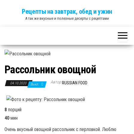
Skip
Рецепты на завтрак, обед и ужин
to
А так же вкусные и полезные десерты с рецептами
the
content
Рассольник овощной
Автор
RUSSIAN FOOD
04.10.2020
Выкл.
8
порций
40
мин
Очень вкусный овощной рассольник с перловкой. Люблю