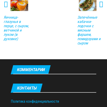
Яичница-
Запечённые
глазунья в
кабачки-
перце, с сыром,
лодочки с
ветчиной и
мясным
луком (в
фаршем,
духовке)
помидорами и
сыром
КОММЕНТАРИИ
КОНТАКТЫ
Политика конфиденциальности