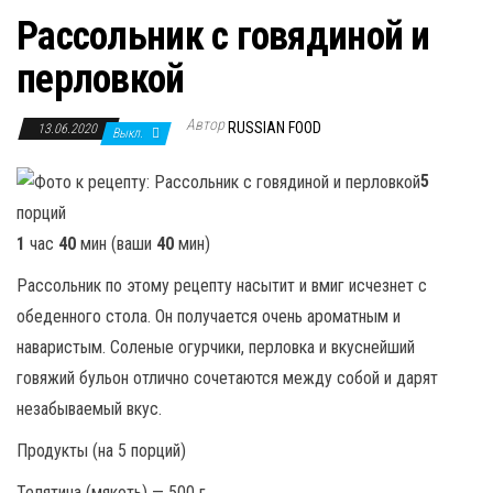
Рассольник с говядиной и
перловкой
Автор
RUSSIAN FOOD
13.06.2020
Выкл.
5
порций
1
час
40
мин (ваши
40
мин)
Рассольник по этому рецепту насытит и вмиг исчезнет с
обеденного стола. Он получается очень ароматным и
наваристым. Соленые огурчики, перловка и вкуснейший
говяжий бульон отлично сочетаются между собой и дарят
незабываемый вкус.
Продукты (на 5 порций)
Телятина (мякоть) — 500 г