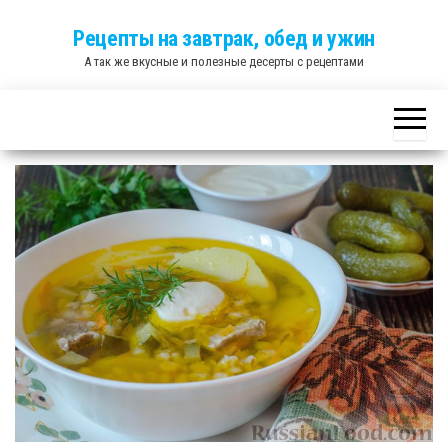
Skip
Рецепты на завтрак, обед и ужин
to
А так же вкусные и полезные десерты с рецептами
the
content