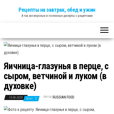
Skip
Рецепты на завтрак, обед и ужин
to
А так же вкусные и полезные десерты с рецептами
the
content
Яичница-глазунья в перце, с
сыром, ветчиной и луком (в
духовке)
Автор
RUSSIAN FOOD
13.06.2020
Выкл.