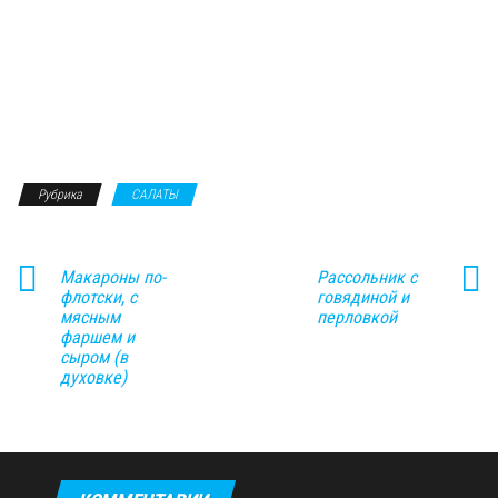
Рубрика
САЛАТЫ
Макароны по-
Рассольник с
флотски, с
говядиной и
мясным
перловкой
фаршем и
сыром (в
духовке)