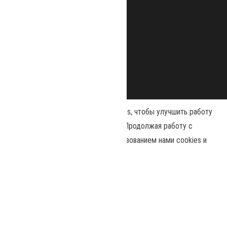
Наш сайт использует файлы cookies, чтобы улучшить работу
и повысить эффективность сайта. Продолжая работу с
сайтом, вы соглашаетесь с использованием нами cookies и
политикой конфиденциальности
Сайт работает на
WordPress
.
|
Тема:
Envo Magazine
Принять
Политика конфиденциальности