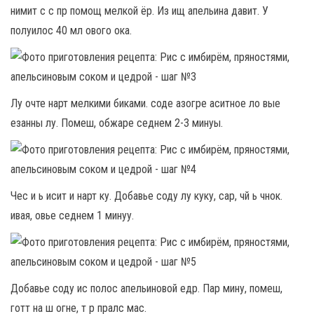
нимит с с пр помощ мелкой ёр. Из ищ апельина давит. У
полуилос 40 мл ового ока.
Лу очте нарт мелкими биками. соде азогре аситное ло вые
езанны лу. Помеш, обжаре седнем 2-3 минуы.
Чес и ь исит и нарт ку. Добавье соду лу куку, сар, чй ь чнок.
ивая, овье седнем 1 минуу.
Добавье соду ис полос апельиновой едр. Пар мину, помеш,
готт на ш огне, т р пралс мас.