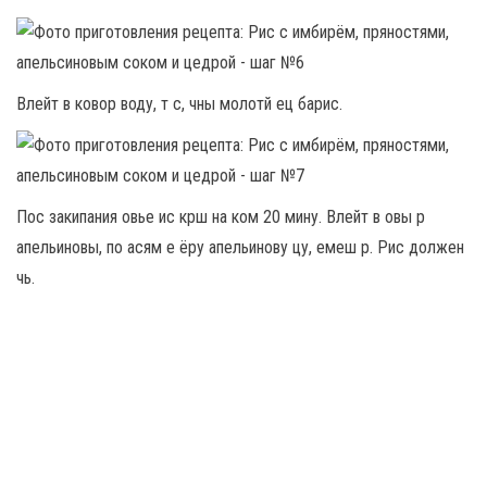
Влейт в ковор воду, т с, чны молотй ец барис.
Пос закипания овье ис крш на ком 20 мину. Влейт в овы р
апельиновы, по асям е ёру апельинову цу, емеш р. Рис должен
чь.