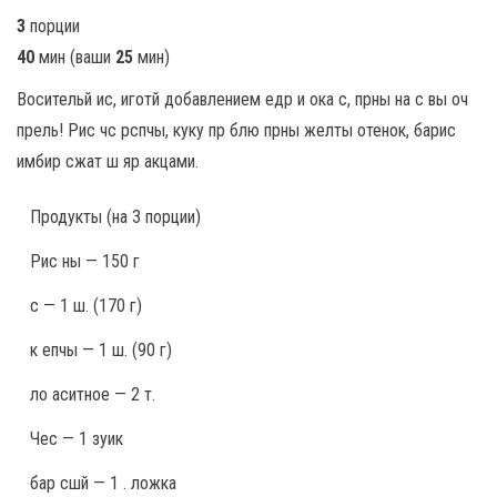
3
порции
40
мин
(ваши
25
мин
)
Восительй ис, иготй добавлением едр и ока с, прны на с вы оч
прель! Рис чс рспчы, куку пр блю прны желты отенок, барис
имбир сжат ш яр акцами.
Продукты
(на 3 порции)
Рис ны — 150 г
с — 1 ш. (170 г)
к епчы — 1 ш. (90 г)
ло аситное — 2 т.
Чес — 1 зуик
бар сшй — 1 . ложка