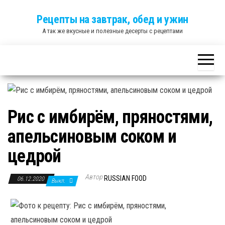
Skip
Рецепты на завтрак, обед и ужин
to
А так же вкусные и полезные десерты с рецептами
the
content
Рис с имбирём, пряностями,
апельсиновым соком и
цедрой
Автор
RUSSIAN FOOD
06.12.2020
Выкл.