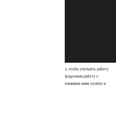
Наш сайт использует файлы cookies, чтобы улучшить работу
и повысить эффективность сайта. Продолжая работу с
сайтом, вы соглашаетесь с использованием нами cookies и
Сайт работает на
WordPress
|
Тема:
Envo Magazine
политикой конфиденциальности
.
Политика конфиденциальности
Принять