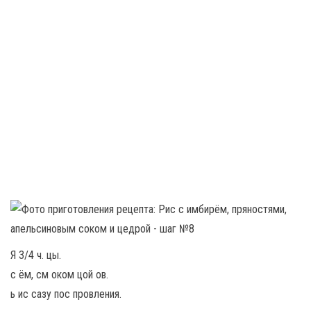
Я 3/4 ч. цы.
с ём, см оком цой ов.
ь ис сазу пос провления.