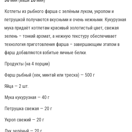
30
мин (ваши
20
мин)
Котлеты из рыбного фарша с зелёным луком, укропом и
петрушкой получаются вкусными и очень нежными. Кукурузная
мука придаёт котлетам красивый золотистый цвет, свежая
зелень – тонкий аромат, а нежную текстуру обеспечивает
технология приготовления фарша – завершающим этапом в
фарш добавляются взбитые яичные белки.
Продукты (на 4 порции)
Фарш рыбный (хек, минтай или треска) — 500 г
Яйца — 2 шт.
Мука кукурузная — 40 г
Петрушка свежая — 20 г
Укроп свежий — 20 г
Лук зелёный — 20 г