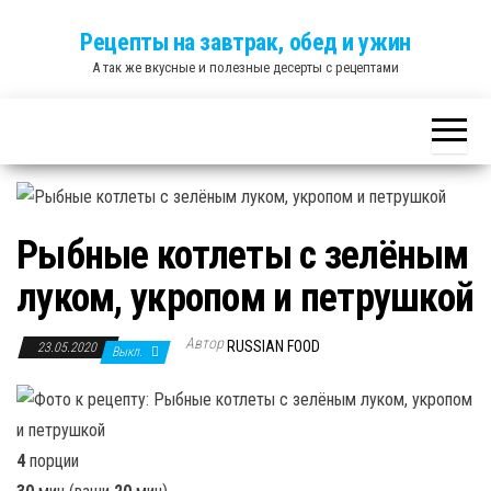
Skip
Рецепты на завтрак, обед и ужин
to
А так же вкусные и полезные десерты с рецептами
the
content
Рыбные котлеты с зелёным
луком, укропом и петрушкой
Автор
RUSSIAN FOOD
23.05.2020
Выкл.
4
порции