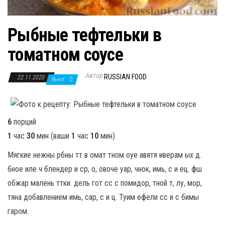
Рыбные тефтельки в
томатном соусе
Автор
RUSSIAN FOOD
22.11.2020
Выкл.
6
порций
1
час
30
мин
(ваши
1
час
10
мин
)
Мягкие нежны рбны тт в омат тном оуе авятя иверам ых д.
бное иле ч блендер и ср, о, овоче уар, чнок, имь, с и ец. фш
обжар малень ттки. дель гот сс с помидор, тной т, лу, мор,
тяна добавлением имь, сар, с и ц. Туим ефели сс и с бимы
гаром.