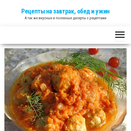
Skip
Рецепты на завтрак, обед и ужин
to
А так же вкусные и полезные десерты с рецептами
the
content