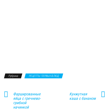
Рубрика
РЕЦЕПТЫ ПЕРВЫХ БЛЮД
Фаршированные
Кунжутная
яйца с гречнево-
каша с бананом
грибной
начинкой