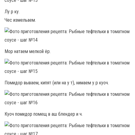
Лу р ку.
Чес измельаем.
Мор натаем мелкой ёр.
Помидор вываем, кипят (или на у т), нимаем у р куоч.
Куоч помидор помещ в аш блендер и ч.