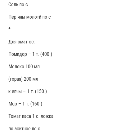
Соль по с
Пер чны молотй по с
*
Для омат сс:
Помидор – 1 т. (400 )
Молоко 100 мл
(горая) 200 мл
к епчы – 1 т. (150 )
Мор – 1 т. (160 )
Томат паса 1 с. ложка
ло аситное по с