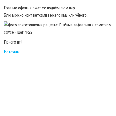
Готе ые ефель в омат сс подаём люм нир.
Блю можно крит ветками вежего имь или уёного.
Прного ит!
Источник