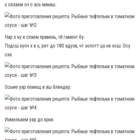
х сезаем оч с ась мякиш.
Нар х ку и спаем привень, тй гамент бу.
Подсш куоч х в х, рет до 180 адуов, чт золотт ца не есш. Осу
схи.
Осыие уар помещ в аш блендер.
Измельаем уар до крки.