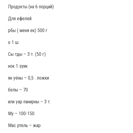
Продукты
(на 6 порций)
Для ефелей:
рбы ( меня ек) 500 г
о 1 ш.
Сы тды – 3 т. (50 г)
нок 1 зуик
ян уёны – 0,5 . ложки
белы – 70
или уар панирны – 3 т.
Му – 100-150
Мас ртель – жар