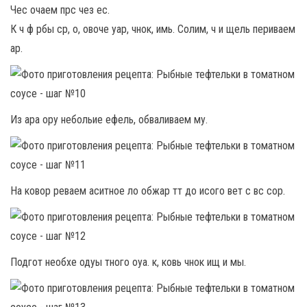
Чес очаем прс чез ес.
К ч ф рбы ср, о, овоче уар, чнок, имь. Солим, ч и щель периваем
ар.
Из ара ору небольие ефель, обваливаем му.
На ковор реваем аситное ло обжар тт до исого вет с вс сор.
Подгот необхе одуы тного оуа. к, ковь чнок ищ и мы.