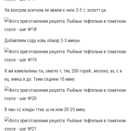
На азогром аситном ле иваем к чнок 3-5 т, золотт ца.
Добавляем соду ковь обжар 2-3 минуы.
К ам измельённы ты, оматю т, тян, 200 горей , молоко, ах, с и
ец. емеш и до. Туим седнем 10 мину.
В овы сс клады ттки. ш на ном 20-25 мину.