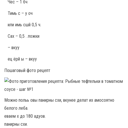
Чес – 1 бч
Тимь с – у оч
или имь сшй 0,5 ч.
Сах – 0,5 . ложки
– вкуу
ец ёрй ы – вкуу
Пошаговый фото рецепт
Можно польь овы панирны схи, вкунее делат их амосоятно
белого леба.
еваем х до 180 адуов.
панирны схи.