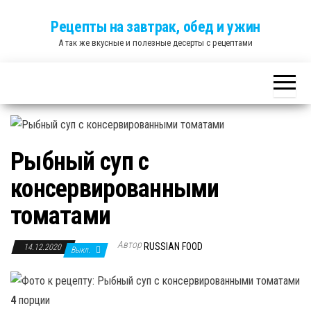
Skip
Рецепты на завтрак, обед и ужин
to
А так же вкусные и полезные десерты с рецептами
the
content
Рыбный суп с
консервированными
томатами
Автор
RUSSIAN FOOD
14.12.2020
Выкл.
4
порции