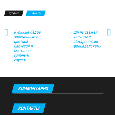
Рубрика
САЛАТЫ
Куриные бёдра,
Щи из свежей
запечённые с
капусты с
цветной
обжаренными
капустой и
фрикадельками
сметанно-
грибным
соусом
КОММЕНТАРИИ
КОНТАКТЫ