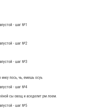
о инку пось, чь, емешь осуь.
 уёной сы овощ и аседелит рм лоем.