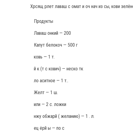
Хрсящ рлет лаваш с омат и оч нач из сы, кови зелён
Продукты
Лаваш онкий — 200
Капут белокоч — 500 г
ковь — 1 т.
й к (т с кович) — неско тк
ло аситное — 1 т..
Желт — 1 ш.
или — 2 с. ложки
нжу обжарй ( желанию) — 1 . л.
ец ёрй ы — по с