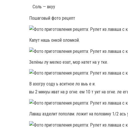
Соль — вкуу
Пошаговый фото рецепт
Капут нашь онкой оломкой.
Зелёны лу мелко езат, мор натет на у тке.
В азогру соду ь аситное ло выь е и.
вы 2 минуы иват на р огне. ем 10 т уит на огне. ле ег
Лаваш азделит пополам. ложит на половину 1/2 ась