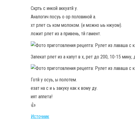
Скрть с инкой аккуатй у.
Аналогич посуь о ор половиной а.
хт рлет сь ком молоком. (и можно ыь нжуом).
ложит рлет из а привень, тй гамент.
Запекат рлет из а капут в х, рет до 200, 10-15 мину, 
Готй у осуь, ы полотем.
езат на с и ь закуку как к вому ду.
ият аппета!
👍
Источник