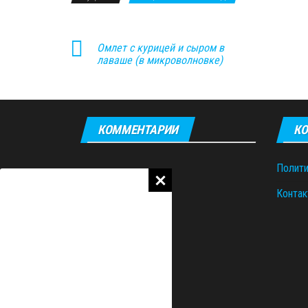
Омлет с курицей и сыром в
лаваше (в микроволновке)
КОММЕНТАРИИ
КО
Полити
Контак