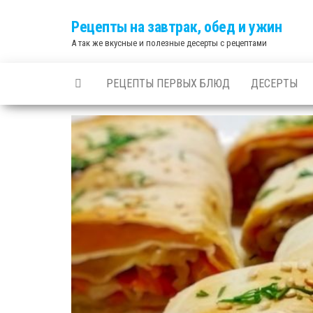
Skip
Рецепты на завтрак, обед и ужин
to
А так же вкусные и полезные десерты с рецептами
the
content
РЕЦЕПТЫ ПЕРВЫХ БЛЮД
ДЕСЕРТЫ