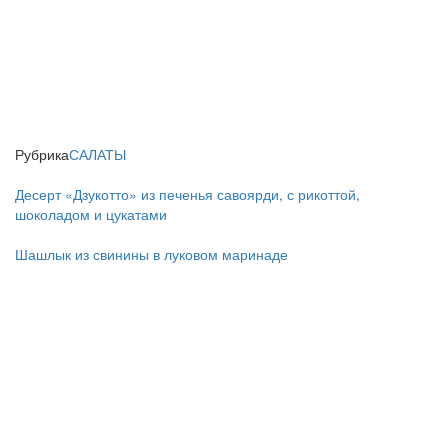
Рубрика
САЛАТЫ
Десерт «Дзукотто» из печенья савоярди, с рикоттой,
шоколадом и цукатами
Шашлык из свинины в луковом маринаде