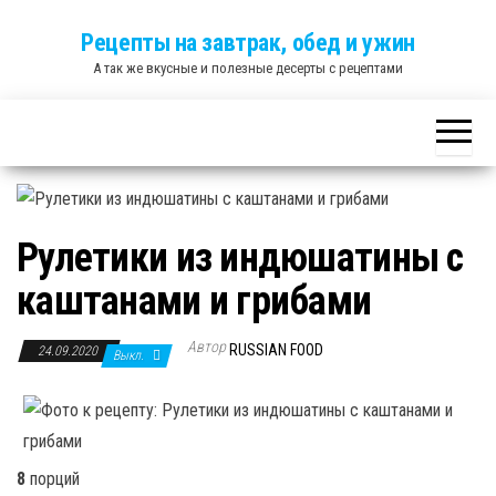
Skip
Рецепты на завтрак, обед и ужин
to
А так же вкусные и полезные десерты с рецептами
the
content
Рулетики из индюшатины с
каштанами и грибами
Автор
RUSSIAN FOOD
24.09.2020
Выкл.
8
порций