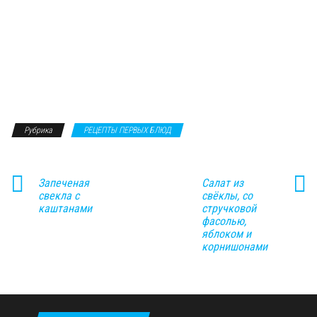
Рубрика
РЕЦЕПТЫ ПЕРВЫХ БЛЮД
Запеченая
Салат из
свекла с
свёклы, со
каштанами
стручковой
фасолью,
яблоком и
корнишонами