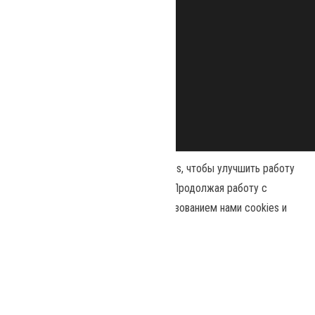
Наш сайт использует файлы cookies, чтобы улучшить работу
и повысить эффективность сайта. Продолжая работу с
сайтом, вы соглашаетесь с использованием нами cookies и
Сайт работает на
WordPress
|
Тема:
Envo Magazine
политикой конфиденциальности
.
Политика конфиденциальности
Принять