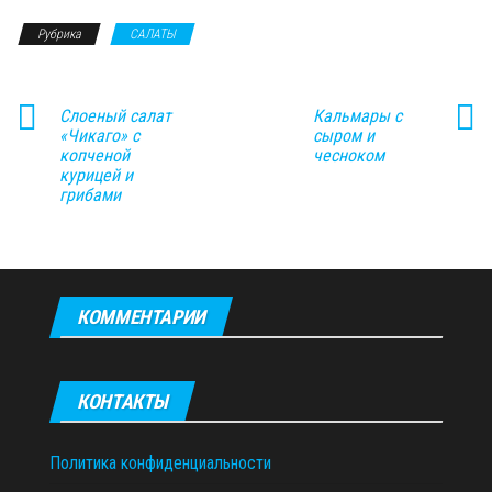
Рубрика
САЛАТЫ
Слоеный салат
Кальмары с
«Чикаго» с
сыром и
копченой
чесноком
курицей и
грибами
КОММЕНТАРИИ
КОНТАКТЫ
Политика конфиденциальности