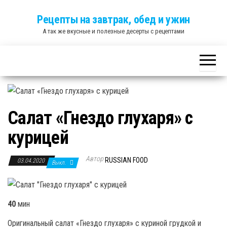
Skip
Рецепты на завтрак, обед и ужин
to
А так же вкусные и полезные десерты с рецептами
the
content
Салат «Гнездо глухаря» с
курицей
Автор
RUSSIAN FOOD
03.04.2020
Выкл.
40
мин
Оригинальный салат «Гнездо глухаря» с куриной грудкой и