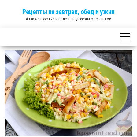
Skip
Рецепты на завтрак, обед и ужин
to
А так же вкусные и полезные десерты с рецептами
the
content