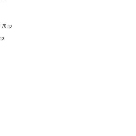
-70 гр
гр