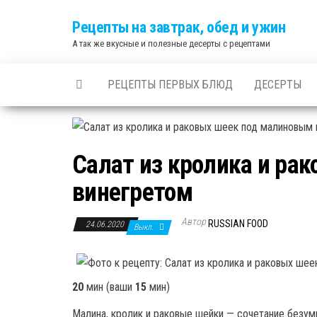
Skip
Рецепты на завтрак, обед и ужин
to
А так же вкусные и полезные десерты с рецептами
the
content
РЕЦЕПТЫ ПЕРВЫХ БЛЮД
ДЕСЕРТЫ
Салат из кролика и ра
винегретом
Автор
RUSSIAN FOOD
24.06.2020
Выкл.
20
мин
(ваши
15
мин
)
Малина, кролик и раковые шейки — сочетание безум