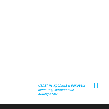
Салат из кролика и раковых
шеек под малиновым
винегретом