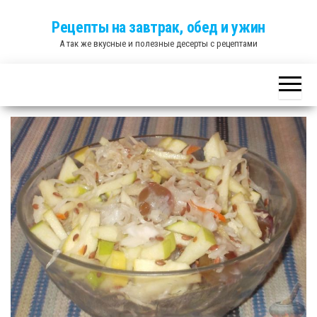
Skip
Рецепты на завтрак, обед и ужин
to
А так же вкусные и полезные десерты с рецептами
the
content