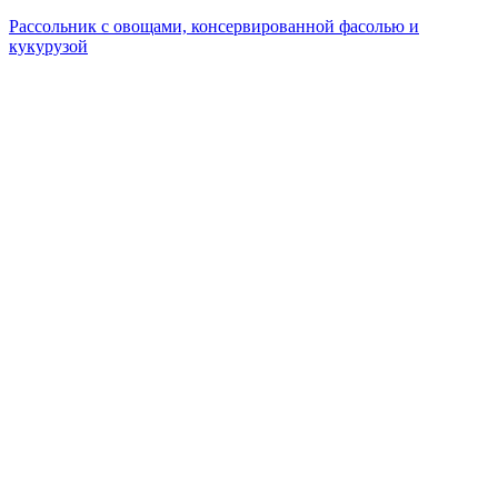
Рассольник с овощами, консервированной фасолью и
кукурузой