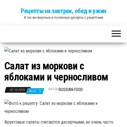
Skip
Рецепты на завтрак, обед и ужин
to
А так же вкусные и полезные десерты с рецептами
the
content
Салат из моркови с
яблоками и черносливом
Автор
RUSSIAN FOOD
02.10.2020
Выкл.
Фруктовые салаты считаются десертными, но очень часто