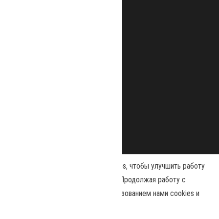
Наш сайт использует файлы cookies, чтобы улучшить работу
и повысить эффективность сайта. Продолжая работу с
сайтом, вы соглашаетесь с использованием нами cookies и
Сайт работает на
WordPress
|
Тема:
Envo Magazine
политикой конфиденциальности
.