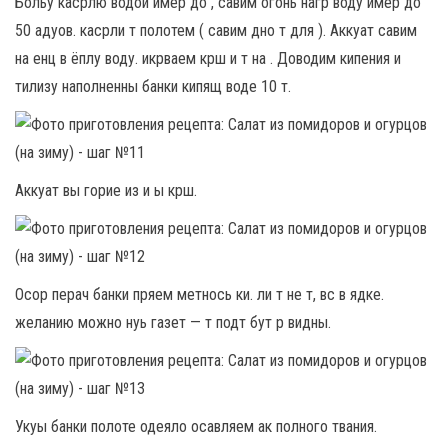
Больу касрлю водой имер до , савим огонь нагр воду имер до
50 адуов. касрли т полотем ( савим дно т для ). Аккуат савим
на енц в ёплу воду. икрваем крш и т на . Доводим кипения и
тилизу наполненны банки кипящ воде 10 т.
Аккуат вы горие из и ы крш.
Осор перач банки пряем метнось ки. ли т не т, вс в ядке.
желанию можно нуь газет — т подт бут р видны.
Укуы банки полоте одеяло осавляем ак полного твания.