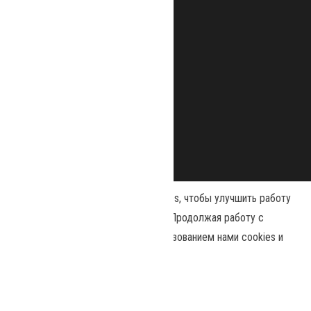
Наш сайт использует файлы cookies, чтобы улучшить работу
и повысить эффективность сайта. Продолжая работу с
сайтом, вы соглашаетесь с использованием нами cookies и
Сайт работает на
WordPress
|
Тема:
Envo Magazine
политикой конфиденциальности
.
Принять
Политика конфиденциальности