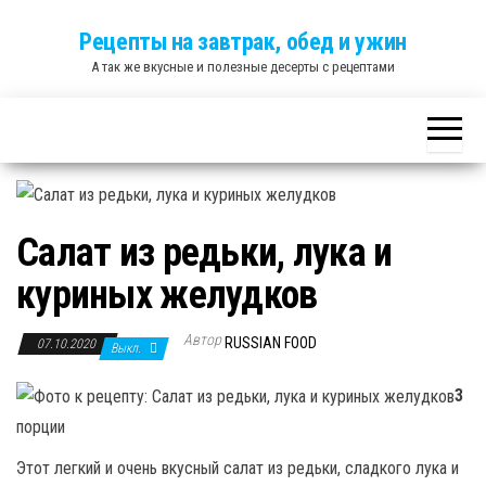
Skip
Рецепты на завтрак, обед и ужин
to
А так же вкусные и полезные десерты с рецептами
the
content
Салат из редьки, лука и
куриных желудков
Автор
RUSSIAN FOOD
07.10.2020
Выкл.
3
порции
Этот легкий и очень вкусный салат из редьки, сладкого лука и